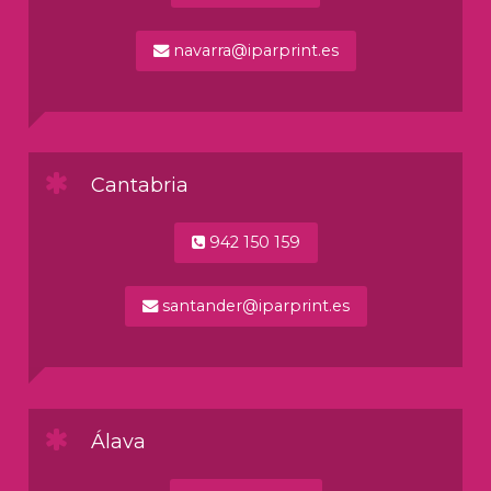
navarra@iparprint.es
Cantabria
942 150 159
santander@iparprint.es
Álava