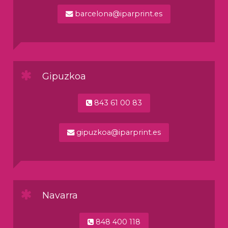
barcelona@iparprint.es
Gipuzkoa
843 61 00 83
gipuzkoa@iparprint.es
Navarra
848 400 118