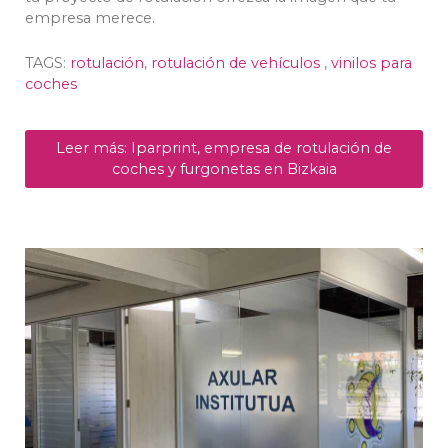
empresa merece.
TAGS:
rotulación
,
rotulación de vehículos
,
vinilos para
coches
Leer más: Iparprint, empresa de rotulación de
coches y furgonetas en Bizkaia