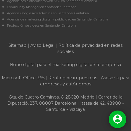
Agencia posicionamiento web SEO en Santander Cantabria
Community Manager en Santander Cantabria
Agencia Google Ads Adwords en Santander Cantabria
Agencia de marketing digital y publicidad en Santander Cantabria
Producción de videos en Santander Cantabria
Sitemap
|
Aviso Legal
|
Política de privacidad en redes
sociales
Bono digital para el marketing digital de tu empresa
Microsoft Office 365
|
Renting de impresoras
|
Asesoría para
empresas y autónomos
Gta. de Cuatro Caminos, 6, 28020 Madrid
|
Carrer de la
Diputació, 237, 08007 Barcelona
|
Itsasalde 42, 48980 -
Santurce - Vizcaya
