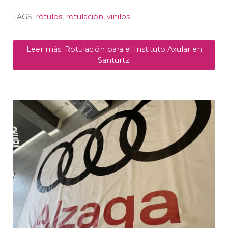
TAGS:
rótulos
,
rotulación
,
vinilos
Leer más: Rotulación para el Instituto Axular en
Santurtzi