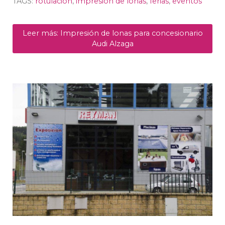
TAGS:
rotulación
,
impresión de lonas
,
ferias
,
eventos
Leer más: Impresión de lonas para concesionario
Audi Alzaga