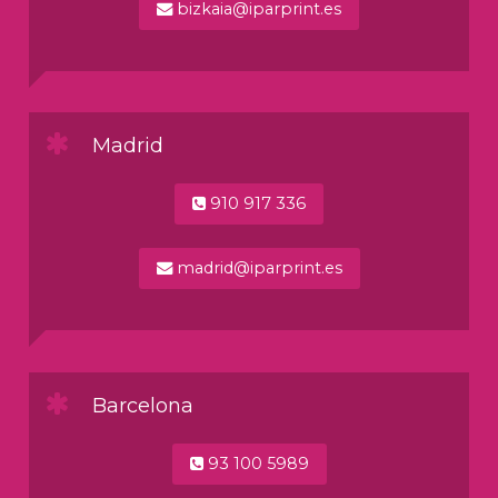
bizkaia@iparprint.es
Madrid
910 917 336
madrid@iparprint.es
Barcelona
93 100 5989