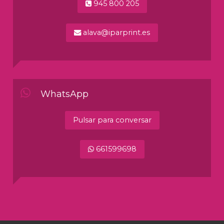
945 800 205
alava@iparprint.es
WhatsApp
Pulsar para conversar
661599698