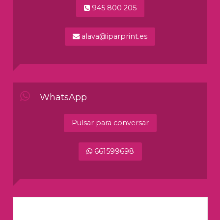
945 800 205
alava@iparprint.es
WhatsApp
Pulsar para conversar
661599698