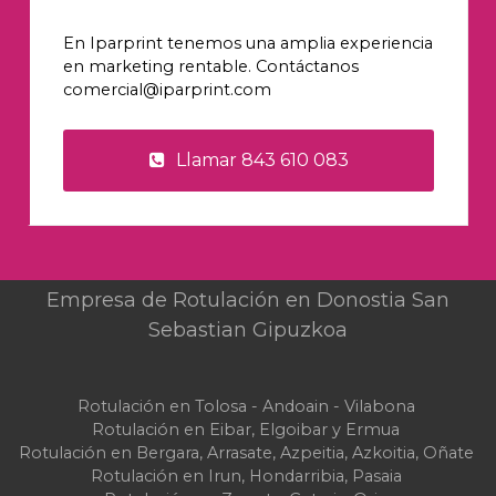
¿tienes un proyecto?
En Iparprint tenemos una amplia experiencia
en marketing rentable. Contáctanos
comercial@iparprint.com
Llamar 843 610 083
Empresa de Rotulación en Donostia San
Sebastian Gipuzkoa
Rotulación en Tolosa - Andoain - Vilabona
Rotulación en Eibar, Elgoibar y Ermua
Rotulación en Bergara, Arrasate, Azpeitia, Azkoitia, Oñate
Rotulación en Irun, Hondarribia, Pasaia