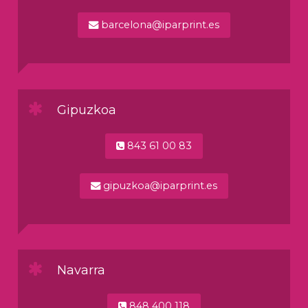
barcelona@iparprint.es
Gipuzkoa
843 61 00 83
gipuzkoa@iparprint.es
Navarra
848 400 118