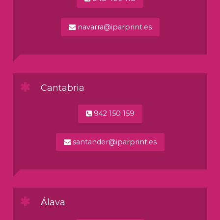
navarra@iparprint.es
Cantabria
942 150 159
santander@iparprint.es
Álava