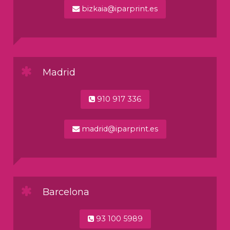
bizkaia@iparprint.es
Madrid
910 917 336
madrid@iparprint.es
Barcelona
93 100 5989