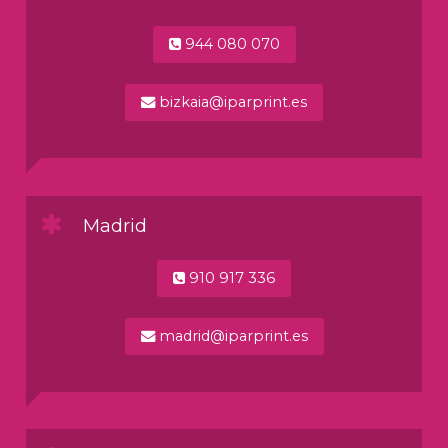
944 080 070
bizkaia@iparprint.es
Madrid
910 917 336
madrid@iparprint.es