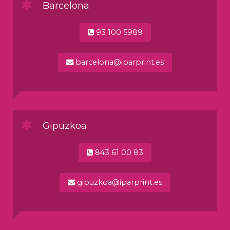
Barcelona
93 100 5989
barcelona@iparprint.es
Gipuzkoa
843 61 00 83
gipuzkoa@iparprint.es