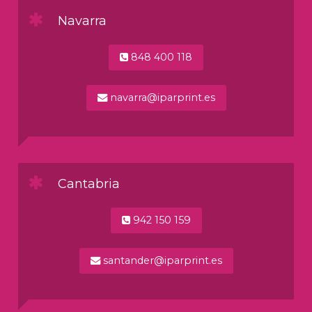
Navarra
848 400 118
navarra@iparprint.es
Cantabria
942 150 159
santander@iparprint.es