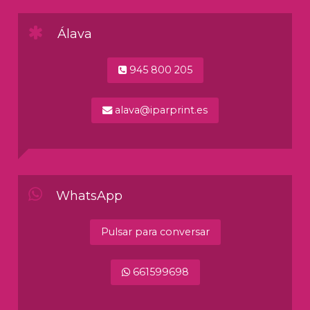
Álava
945 800 205
alava@iparprint.es
WhatsApp
Pulsar para conversar
661599698