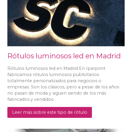
Rótulos luminosos led en Madrid
Rótulos luminosos led en Madrid En Iparprint
fabricamos rótulos luminosos publicitarios
totalmente personalizados para negocios o
empresas. Son los clásicos, pero a pesar de los años
no pasan de moda y siguen siendo de los más
fabricados y vendidos.
Leer más sobre este tipo de rótulo